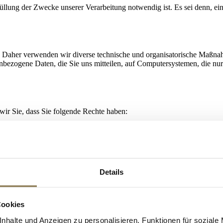
üllung der Zwecke unserer Verarbeitung notwendig ist. Es sei denn, ei
t. Daher verwenden wir diverse technische und organisatorische Maßn
bezogene Daten, die Sie uns mitteilen, auf Computersystemen, die nu
 Sie, dass Sie folgende Rechte haben:
s die Informationen, die wir über Sie haben, einzusehen und herauszufi
(Korrektur) Ihrer unrichtigen personenbezogenen Daten sowie auf Vervo
Recht, von uns die Löschung oder Beschränkung der Verarbeitung Ihr
onenbezogenen Daten verweigern, die zur Erfüllung einer gesetzlichen
e diese Daten für die Zwecke, für die sie erhoben wurden, notwendig si
Details
 von Ihnen übermittelten personenbezogenen Daten in strukturierter, al
ragen.
er personenbezogenen Daten aus schwerwiegenden und legitimen Gründen
esetzlichen Verpflichtung, zur Erfüllung des Vertrages oder unseres ber
Cookies
en wurden, erforderlich sind.
rsonenbezogener Daten auf einer vorherigen Zustimmung beruht, habe
nhalte und Anzeigen zu personalisieren, Funktionen für soziale