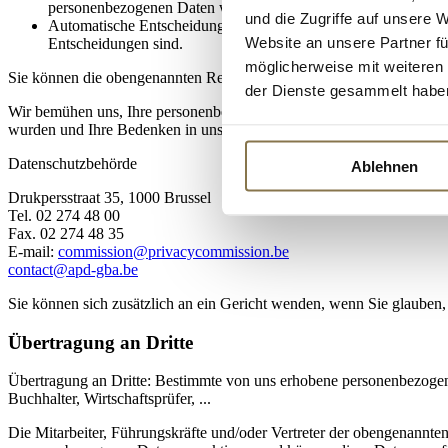
personenbezogenen Daten werden dann nur noch verarbeitet, w
und die Zugriffe auf unsere 
Automatische Entscheidungen und Profilerstellung: Wir bestäti
Website an unsere Partner fü
Entscheidungen sind.
möglicherweise mit weiteren
Sie können die obengenannten Rechte ausüben, indem Sie sich an
in
der Dienste gesammelt habe
Wir bemühen uns, Ihre personenbezogenen Daten sorgfältig und recht
wurden und Ihre Bedenken in unserem Unternehmen nicht berücksichtig
Datenschutzbehörde
Ablehnen
Drukpersstraat 35, 1000 Brussel
Tel. 02 274 48 00
Fax. 02 274 48 35
E-mail:
commission@privacycommission.be
contact@apd-gba.be
Sie können sich zusätzlich an ein Gericht wenden, wenn Sie glauben
Übertragung an Dritte
Übertragung an Dritte: Bestimmte von uns erhobene personenbezogene
Buchhalter, Wirtschaftsprüfer, ...
Die Mitarbeiter, Führungskräfte und/oder Vertreter der obengenannten 