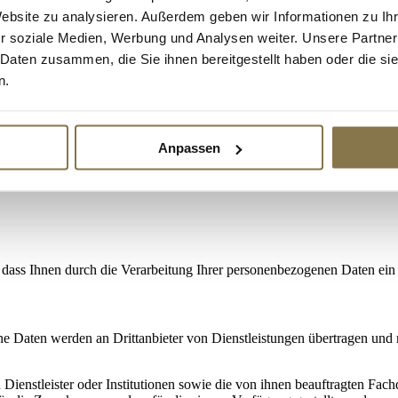
enn wir eine andere Rechtsgrundlage dafür haben.
Website zu analysieren. Außerdem geben wir Informationen zu I
gen, dass die Verarbeitung von personenbezogenen Daten keine Profilers
r soziale Medien, Werbung und Analysen weiter. Unsere Partner
 Daten zusammen, die Sie ihnen bereitgestellt haben oder die s
fo@multiline-licht.com
wenden. Die Kontaktperson hierfür ist: Eline D
n.
mäßig in Übereinstimmung mit den geltenden Vorschriften zu behandeln
t werden, steht es Ihnen frei, bei uns eine Beschwerde einzureichen:
Anpassen
, dass Ihnen durch die Verarbeitung Ihrer personenbezogenen Daten ei
 Daten werden an Drittanbieter von Dienstleistungen übertragen und mö
Dienstleister oder Institutionen sowie die von ihnen beauftragten Fachd