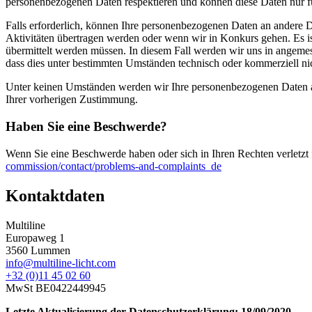
personenbezogenen Daten respektieren und können diese Daten nur fü
Falls erforderlich, können Ihre personenbezogenen Daten an andere D
Aktivitäten übertragen werden oder wenn wir in Konkurs gehen. Es is
übermittelt werden müssen. In diesem Fall werden wir uns in angemes
dass dies unter bestimmten Umständen technisch oder kommerziell nic
Unter keinen Umständen werden wir Ihre personenbezogenen Daten an 
Ihrer vorherigen Zustimmung.
Haben Sie eine Beschwerde?
Wenn Sie eine Beschwerde haben oder sich in Ihren Rechten verletzt
commission/contact/problems-and-complaints_de
Kontaktdaten
Multiline
Europaweg 1
3560 Lummen
info@multiline-licht.com
+32 (0)11 45 02 60
MwSt BE0422449945
Letzte Aktualisierung der Datenschutzerklärung: 18/09/2020