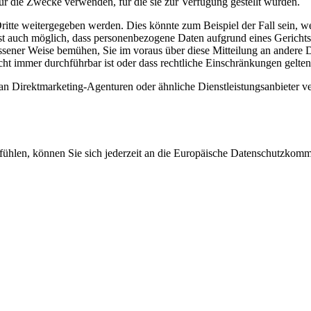
r die Zwecke verwenden, für die sie zur Verfügung gestellt wurden.
ritte weitergegeben werden. Dies könnte zum Beispiel der Fall sein, w
t auch möglich, dass personenbezogene Daten aufgrund eines Gerichtsb
sener Weise bemühen, Sie im voraus über diese Mitteilung an andere D
ht immer durchführbar ist oder dass rechtliche Einschränkungen gelte
Direktmarketing-Agenturen oder ähnliche Dienstleistungsanbieter ver
 fühlen, können Sie sich jederzeit an die Europäische Datenschutzko