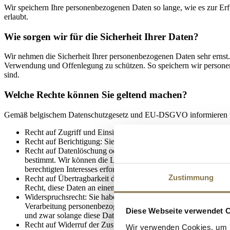
Wir speichern Ihre personenbezogenen Daten so lange, wie es zur Erf
erlaubt.
Wie sorgen wir für die Sicherheit Ihrer Daten?
Wir nehmen die Sicherheit Ihrer personenbezogenen Daten sehr erns
Verwendung und Offenlegung zu schützen. So speichern wir personen
sind.
Welche Rechte können Sie geltend machen?
Gemäß belgischem Datenschutzgesetz und EU-DSGVO informieren wir
Recht auf Zugriff und Einsicht: Sie haben das Recht, kostenlo
Recht auf Berichtigung: Sie haben das Recht auf Berichtigung 
Recht auf Datenlöschung oder -beschränkung: Sie haben das 
bestimmt. Wir können die Löschung oder Beschränkung von pers
berechtigten Interesses erforderlich sind, und zwar solange, wi
Zustimmung
Recht auf Übertragbarkeit der Daten: Sie haben das Recht, die
Recht, diese Daten an einen anderen Verantwortlichen zu übert
Widerspruchsrecht: Sie haben das Recht, der Verarbeitung Ihr
Verarbeitung personenbezogener Daten, die zur Erfüllung einer g
Diese Webseite verwendet 
und zwar solange diese Daten für die Zwecke, für die sie erhob
Recht auf Widerruf der Zustimmung: Wenn die Verarbeitung pe
Wir verwenden Cookies, um I