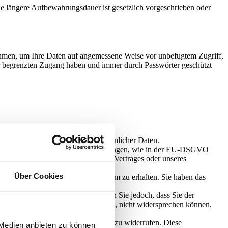
ne längere Aufbewahrungsdauer ist gesetzlich vorgeschrieben oder
ahmen, um Ihre Daten auf angemessene Weise vor unbefugtem Zugriff,
r begrenzten Zugang haben und immer durch Passwörter geschützt
nden, wofür sie verwendet werden.
llständigung unvollständiger persönlicher Daten.
er personenbezogenen Daten zu verlangen, wie in der EU-DSGVO
 Verpflichtung, zur Erfüllung des Vertrages oder unseres
nd.
Über Cookies
lgemeiner und maschinenlesbarer Form zu erhalten. Sie haben das
 zu widersprechen. Bitte beachten Sie jedoch, dass Sie der
echtigten Interesses erforderlich ist, nicht widersprechen können,
n Sie das Recht, diese Zustimmung zu widerrufen. Diese
 Medien anbieten zu können